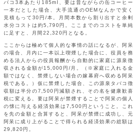
バコ3本あたり185ml、要は昔ながらの缶コーヒー
一本だとした場合、大手流通のOEMなんかで安く
見積もって30円/本。月間本数から割り出すと余剰
水分コストは約5,790円。ここまでのコストを単純
に足すと、月間22,320円となる。
ここからは極めて個人的な事情の話になるが、阿呆
の場合、月内に一本以上喫煙した場合に、役員を務
める法人からの役員報酬から自動的に家庭に源泉徴
収される金額が15,000円/月。（※家庭に入れる金
額ではなく、禁煙しない場合の嫁幕府へ収める阿呆
税である。）仮に禁煙した場合、この源泉タバコ徴
収額は半分の7,500円減額され、その名を健康歓喜
税に変える。要は阿呆が禁煙することで阿呆の個人
の懐に与える経済効果は7,500円ということ。これ
を先の金額と合算すると、阿呆が禁煙に成功し、元
阿呆に成り上がることで得られる経済効果の総額は
29,820円。